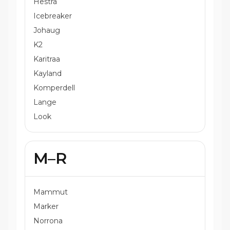
Hestra
Icebreaker
Johaug
K2
Karitraa
Kayland
Komperdell
Lange
Look
M–R
Mammut
Marker
Norrona