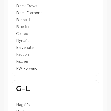
Black Crows
Black Diamond
Blizzard
Blue Ice
Colltex
Dynafit
Elevenate
Faction
Fischer
FW Forward
G–L
Haglöfs