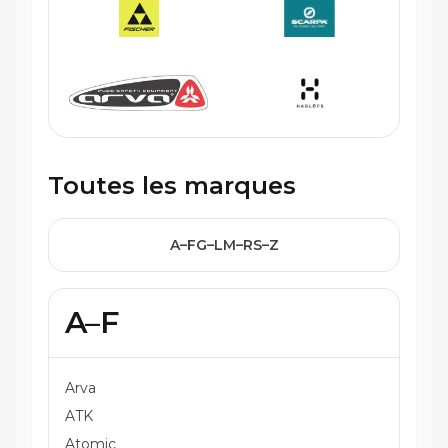
Toutes les marques
A–F
G–L
M–R
S–Z
A–F
Arva
ATK
Atomic