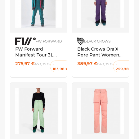
L
M
S
XS
FW FORWARD
BLACK CROWS
FW Forward
Black Crows Ora X
Manifest Tour 3L
Pore Pant Women
Bib Deep Teal
Deep Purple
275,97 €
389,97 €
459,95 €
649,95 €
-
-
183,98 €
259,98 €
M
M