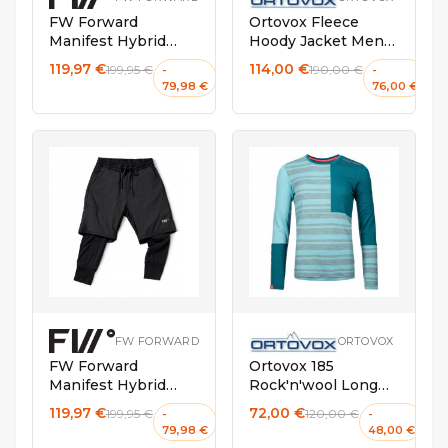
FW Forward
Ortovox Fleece
Manifest Hybrid
Hoody Jacket Men
Tour Pant Slate
Black Steel
119,97 €
114,00 €
199,95 €
190,00 €
-
-
Black
79,98 €
76,00 €
L
M
S
L
FW FORWARD
ORTOVOX
FW Forward
Ortovox 185
Manifest Hybrid
Rock'n'wool Long
Tour Pant Slate
sleeve Women Ice
119,97 €
72,00 €
199,95 €
120,00 €
-
-
Black
Waterfall
79,98 €
48,00 €