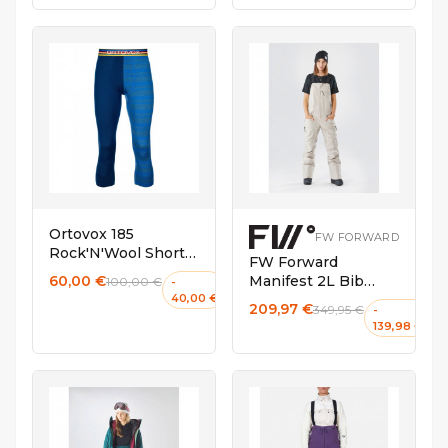
XL
S
Ortovox 185
FW FORWARD
Rock'N'Wool Short
FW Forward
Pants Men Just
60,00 €
Manifest 2L Bib
100,00 €
-
Blue
40,00 €
Women Sand
209,97 €
349,95 €
-
139,98 €