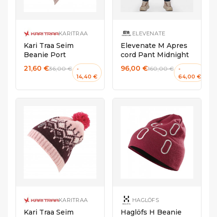
KARITRAA
ELEVENATE
Kari Traa Seim
Elevenate M Apres
Beanie Port
cord Pant Midnight
21,60 €
96,00 €
36,00 €
160,00 €
-
-
14,40 €
64,00 €
Taille unique
Taille unique
KARITRAA
HAGLÖFS
Kari Traa Seim
Haglöfs H Beanie