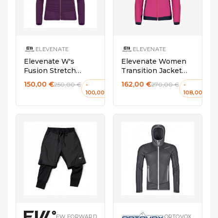
ELEVENATE
ELEVENATE
Elevenate W's
Elevenate Women
Fusion Stretch
Transition Jacket
Jacket Aubergine
Rich Pink
150,00 €
162,00 €
250,00 €
270,00 €
-
-
100,00 €
108,00 €
L
M
S
L
FW FORWARD
ORTOVOX