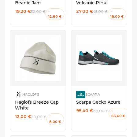
Beanie Jam
Volcanic Pink
19,20 €
27,00 €
32,00 €
45,00 €
-
-
12,80 €
18,00 €
M/L
41
HAGLÖFS
SCARPA
Haglofs Breeze Cap
Scarpa Gecko Azure
White
95,40 €
159,00 €
-
12,00 €
63,60 €
20,00 €
-
8,00 €