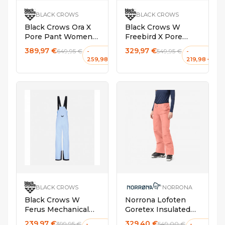
BLACK CROWS
BLACK CROWS
Black Crows Ora X
Black Crows W
Pore Pant Women
Freebird X Pore
Light Green
Pant Old Rose
389,97 €
329,97 €
649,95 €
549,95 €
-
-
259,98 €
219,98 €
M
S
XS
M
S
BLACK CROWS
NORRONA
Black Crows W
Norrona Lofoten
Ferus Mechanical
Goretex Insulated
Bib Pant Light Blue
Pant Women Peach
239,97 €
329,40 €
399,95 €
549,00 €
-
-