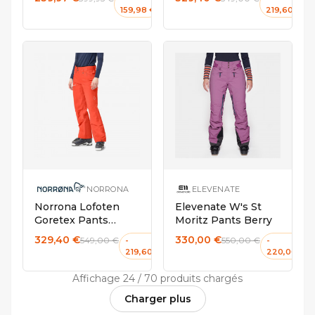
Amber
159,98 €
219,60 €
L
M
S
M
S
NORRONA
ELEVENATE
Norrona Lofoten
Elevenate W's St
Goretex Pants
Moritz Pants Berry
Women Orange
329,40 €
330,00 €
549,00 €
550,00 €
-
-
Alert
219,60 €
220,00 €
Affichage 24 / 70 produits chargés
Charger plus