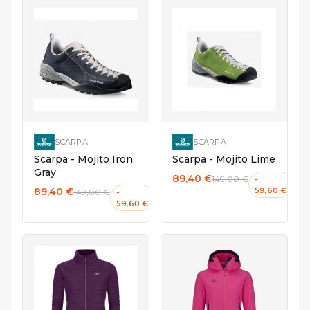
43
46
SCARPA
SCARPA
Scarpa - Mojito Iron
Scarpa - Mojito Lime
Gray
89,40 €
149,00 €
-
89,40 €
59,60 €
149,00 €
-
59,60 €
XS
M