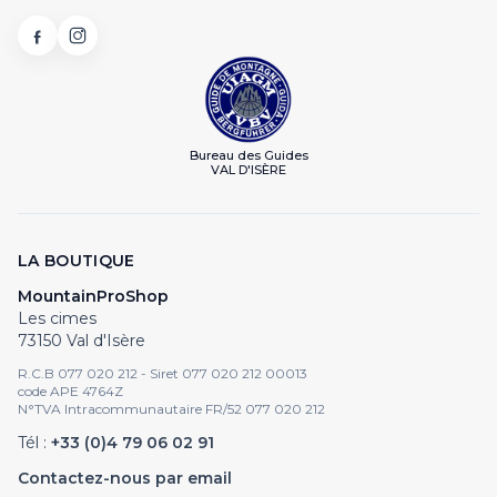
Bureau des Guides
VAL D'ISÈRE
LA BOUTIQUE
MountainProShop
Les cimes
73150 Val d'Isère
R.C.B 077 020 212 - Siret 077 020 212 00013
code APE 4764Z
N°TVA Intracommunautaire FR/52 077 020 212
Tél :
+33 (0)4 79 06 02 91
Contactez-nous par email