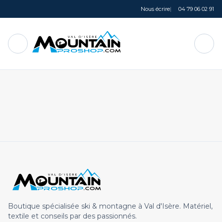
Nous écrire
|
04 79 06 02 91
Ouvrir le menu
MountainProShop
Pani
Mountain Pro Shop
Boutique spécialisée ski & montagne à Val d'Isère. Matériel,
textile et conseils par des passionnés.